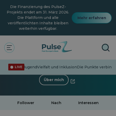
Zum
Die Finanzierung des PulseZ-
Hauptinhalt
springen
Projekts endet am 31. März 2026.
Die Plattform und alle
Mehr erfahren
veröffentlichten Inhalte bleiben
weiterhin verfügbar.
< Zurück zum Profil
Redactie EurActiv.ro
1 Follower
·
0 Nach
linformation
Jugend
Vielfalt und Inklusion
Die Punkte verbind
LIVE
Über mich
Follower
Nach
Interessen